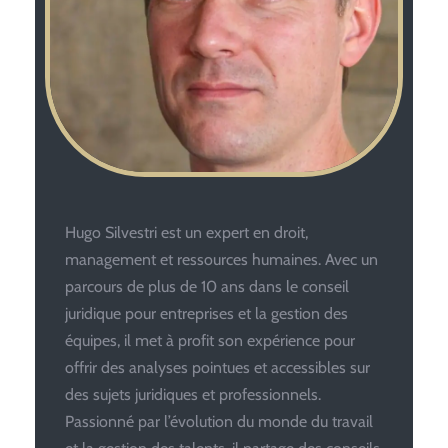
Hugo Silvestri est un expert en droit,
management et ressources humaines. Avec un
parcours de plus de 10 ans dans le conseil
juridique pour entreprises et la gestion des
équipes, il met à profit son expérience pour
offrir des analyses pointues et accessibles sur
des sujets juridiques et professionnels.
Passionné par l’évolution du monde du travail