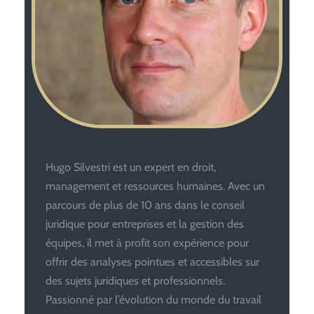
Hugo Silvestri est un expert en droit,
management et ressources humaines. Avec un
parcours de plus de 10 ans dans le conseil
juridique pour entreprises et la gestion des
équipes, il met à profit son expérience pour
offrir des analyses pointues et accessibles sur
des sujets juridiques et professionnels.
Passionné par l’évolution du monde du travail