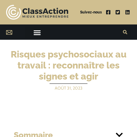
Suivez-nous
Risques psychosociaux au
travail : reconnaître les
signes et agir
AOÛT 31, 2023
Sommaire