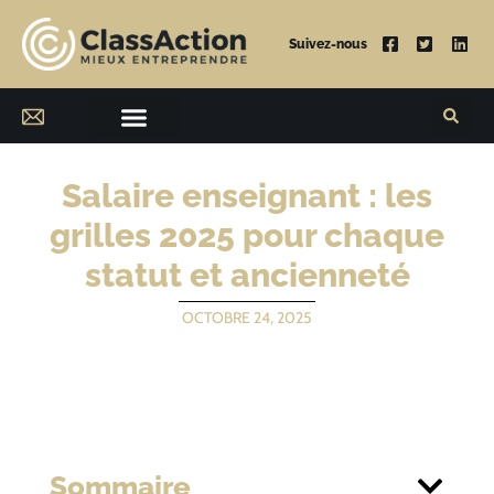
Suivez-nous
Salaire enseignant : les
grilles 2025 pour chaque
statut et ancienneté
OCTOBRE 24, 2025
Sommaire