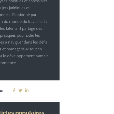
yses pointues et accessibles
ujets juridiques et
onnels. Passionné par
ion du monde du travail et la
es talents, il partage des
 pratiques pour aider les
ses à naviguer dans les défis
es et managériaux tout en
ant le développement humain
rformance.
ur
ticles populaires