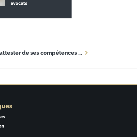
avocats
Quelles sont les possibilités pour attester de ses compétences en cybersécurité ?
ques
ues
on