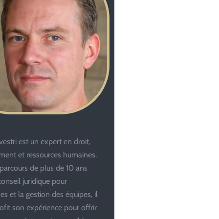
estri est un expert en droit,
ent et ressources humaines.
parcours de plus de 10 ans
conseil juridique pour
es et la gestion des équipes, il
ofit son expérience pour offrir