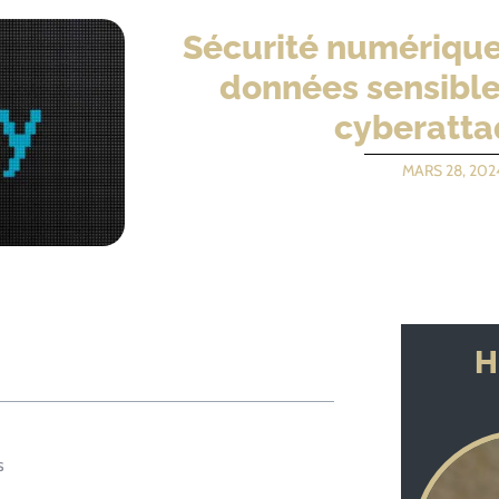
Sécurité numérique 
données sensible
cyberatt
MARS 28, 202
H
s