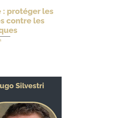
: protéger les
s contre les
aques
4
ugo Silvestri