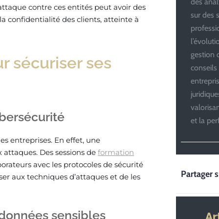
des anal
attaque contre ces entités peut avoir des
sur des s
 confidentialité des clients, atteinte à
professi
l’évolut
gestion d
r sécuriser ses
conseils
entrepri
juridiqu
valoris
ybersécurité
et la pe
es entreprises. En effet, une
 attaques. Des sessions de
formation
borateurs avec les protocoles de sécurité
Partager s
iser aux techniques d’attaques et de les
s données sensibles
Ar