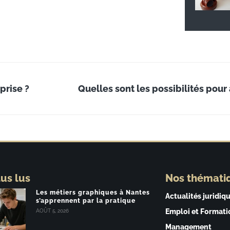
prise ?
lus lus
Nos thémati
Les métiers graphiques à Nantes
Actualités juridiq
s’apprennent par la pratique
Emploi et Formati
AOÛT 5, 2026
Management