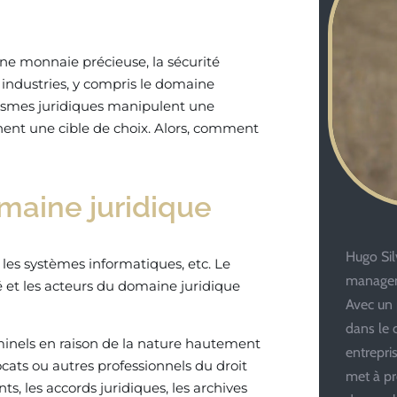
ne monnaie précieuse, la sécurité
industries, y compris le domaine
anismes juridiques manipulent une
nnent une cible de choix. Alors, comment
maine juridique
Hugo Silv
les systèmes informatiques, etc. Le
managem
 et les acteurs du domaine juridique
Avec un 
dans le 
iminels en raison de la nature hautement
entrepris
vocats ou autres professionnels du droit
met à pr
ts, les accords juridiques, les archives