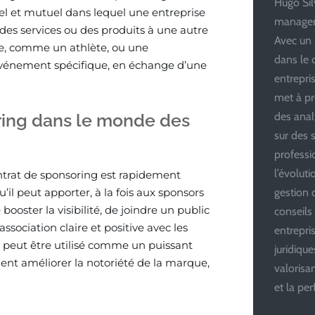
Hugo Silv
el et mutuel dans lequel une entreprise
managem
, des services ou des produits à une autre
Avec un 
lle, comme un athlète, ou une
dans le 
 événement spécifique, en échange d’une
entrepris
met à pr
des anal
ring dans le monde des
sur des s
professi
l’évolut
trat de sponsoring est rapidement
gestion d
’il peut apporter, à la fois aux sponsors
booster la visibilité, de joindre un public
conseils
association claire et positive avec les
entrepri
 il peut être utilisé comme un puissant
juridiqu
ent améliorer la notoriété de la marque,
valoris
et la pe