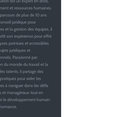
estri est un expert en droit,
ent et ressources humaines.
parcours de plus de 10 ans
conseil juridique pour
es et la gestion des équipes, il
ofit son expérience pour offrir
yses pointues et accessibles
ujets juridiques et
onnels. Passionné par
ion du monde du travail et la
es talents, il partage des
 pratiques pour aider les
ses à naviguer dans les défis
es et managériaux tout en
ant le développement humain
rformance.