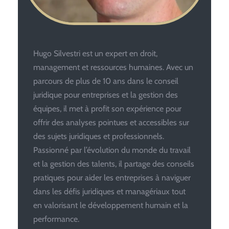
Hugo Silvestri est un expert en droit,
management et ressources humaines. Avec un
parcours de plus de 10 ans dans le conseil
juridique pour entreprises et la gestion des
équipes, il met à profit son expérience pour
offrir des analyses pointues et accessibles sur
des sujets juridiques et professionnels.
Passionné par l’évolution du monde du travail
et la gestion des talents, il partage des conseils
pratiques pour aider les entreprises à naviguer
dans les défis juridiques et managériaux tout
en valorisant le développement humain et la
performance.