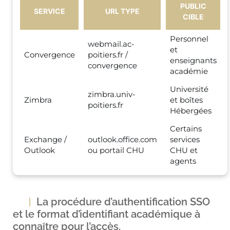
PUBLIC
SERVICE
URL TYPE
CIBLE
Personnel
webmail.ac-
et
Convergence
poitiers.fr /
enseignants
convergence
académie
Université
zimbra.univ-
Zimbra
et boîtes
poitiers.fr
Hébergées
Certains
Exchange /
outlook.office.com
services
Outlook
ou portail CHU
CHU et
agents
La procédure d’authentification SSO
et le format d’identifiant académique à
connaître pour l’accès.