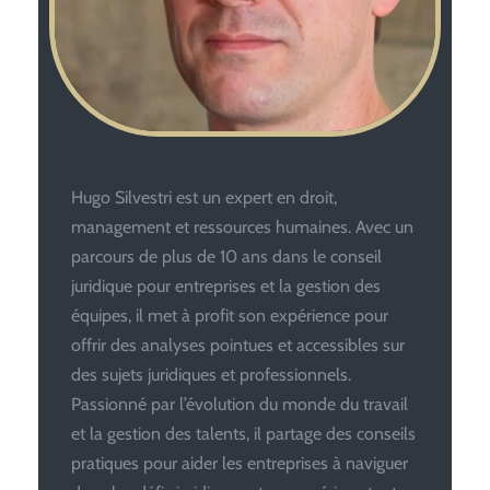
Hugo Silvestri est un expert en droit,
management et ressources humaines. Avec un
parcours de plus de 10 ans dans le conseil
juridique pour entreprises et la gestion des
équipes, il met à profit son expérience pour
offrir des analyses pointues et accessibles sur
des sujets juridiques et professionnels.
Passionné par l’évolution du monde du travail
et la gestion des talents, il partage des conseils
pratiques pour aider les entreprises à naviguer