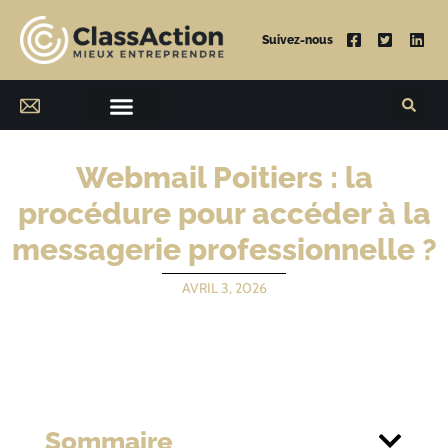
Suivez-nous
Webmail Poitiers : la
procédure pour accéder à la
messagerie professionnelle ?
AVRIL 3, 2026
Sommaire