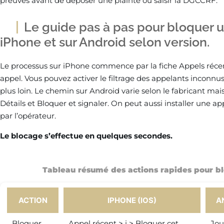
preuves avant de déposer une plainte ou saisir la DGCCRF.
Le guide pas à pas pour bloquer 
iPhone et sur Android selon version.
Le processus sur iPhone commence par la fiche Appels récents
appel. Vous pouvez activer le filtrage des appelants inconn
plus loin. Le chemin sur Android varie selon le fabricant mais
Détails et Bloquer et signaler. On peut aussi installer une app
par l’opérateur.
Le blocage s’effectue en quelques secondes.
Tableau résumé des actions rapides pour bl
ACTION
IPHONE (IOS)
A
Bloquer
Appel récent > i > Bloquer cet
Jou