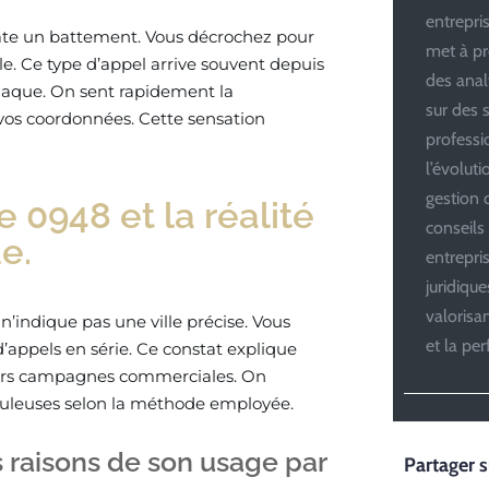
entrepris
rate un battement. Vous décrochez pour
met à pr
e. Ce type d’appel arrive souvent depuis
des anal
rnaque. On sent rapidement la
sur des s
r vos coordonnées. Cette sensation
professi
l’évolut
gestion d
 0948 et la réalité
conseils
e.
entrepri
juridiqu
valoris
n’indique pas une ville précise. Vous
et la pe
d’appels en série. Ce constat explique
leurs campagnes commerciales. On
uduleuses selon la méthode employée.
s raisons de son usage par
Partager s