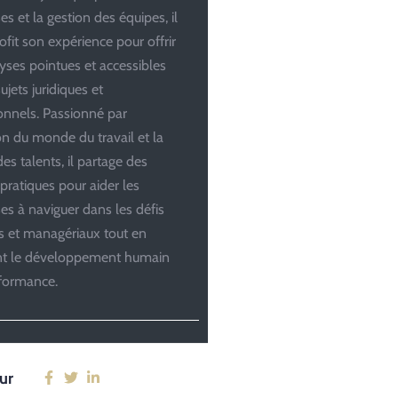
es et la gestion des équipes, il
ofit son expérience pour offrir
yses pointues et accessibles
ujets juridiques et
onnels. Passionné par
ion du monde du travail et la
es talents, il partage des
 pratiques pour aider les
ses à naviguer dans les défis
es et managériaux tout en
ant le développement humain
rformance.
ur