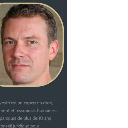
estri est un expert en droit,
ent et ressources humaines.
parcours de plus de 10 ans
conseil juridique pour