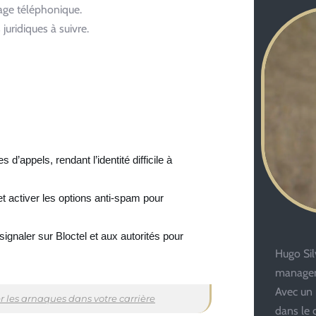
age téléphonique.
juridiques à suivre.
d’appels, rendant l’identité difficile à
 et activer les options anti-spam pour
ignaler sur Bloctel et aux autorités pour
Hugo Silv
managem
Avec un 
er les arnaques dans votre carrière
dans le 