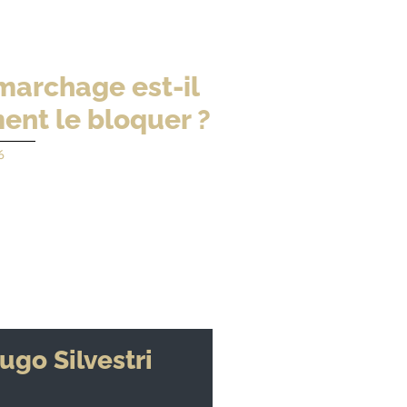
marchage est-il
nt le bloquer ?
6
ugo Silvestri