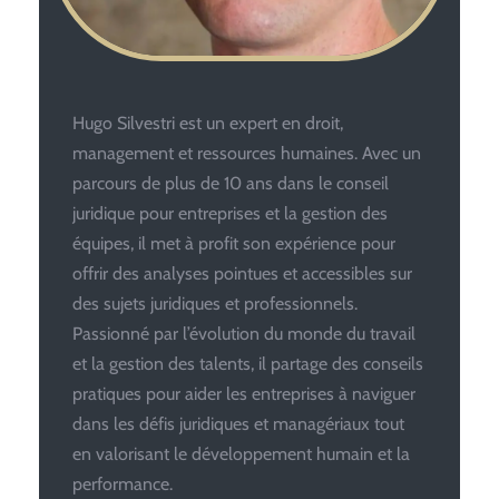
Hugo Silvestri est un expert en droit,
management et ressources humaines. Avec un
parcours de plus de 10 ans dans le conseil
juridique pour entreprises et la gestion des
équipes, il met à profit son expérience pour
offrir des analyses pointues et accessibles sur
des sujets juridiques et professionnels.
Passionné par l’évolution du monde du travail
et la gestion des talents, il partage des conseils
pratiques pour aider les entreprises à naviguer
dans les défis juridiques et managériaux tout
en valorisant le développement humain et la
performance.