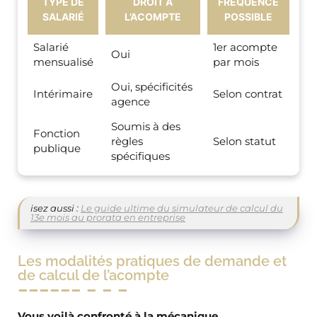
TYPE DE
DROIT À
FRÉQUENCE
SALARIÉ
L’ACOMPTE
POSSIBLE
Salarié
1er acompte
Oui
mensualisé
par mois
Oui, spécificités
Intérimaire
Selon contrat
agence
Soumis à des
Fonction
règles
Selon statut
publique
spécifiques
isez aussi :
Le guide ultime du simulateur de calcul du
13e mois au prorata en entreprise
Les modalités pratiques de demande et
de calcul de l’acompte
Vous voilà confronté à la mécanique