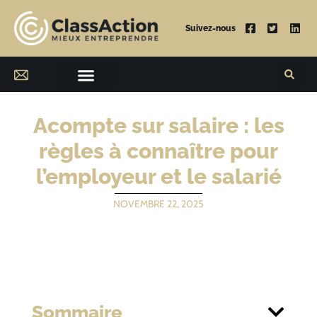
Suivez-nous
Acompte sur salaire : les
règles à connaître pour
l’employeur et le salarié
NOVEMBRE 22, 2025
Sommaire