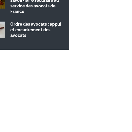
savoir-faire séculaire au
service des avocats de
France
Ordre des avocats : appui
et encadrement des
avocats