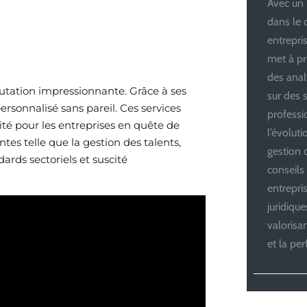
Avec un 
dans le 
entrepris
met à pr
des anal
utation impressionnante. Grâce à ses
sur des s
personnalisé sans pareil. Ces services
professi
ité pour les entreprises en quête de
l’évolut
tes telle que la gestion des talents,
gestion d
dards sectoriels et suscité
conseils
entrepri
juridiqu
valoris
et la pe