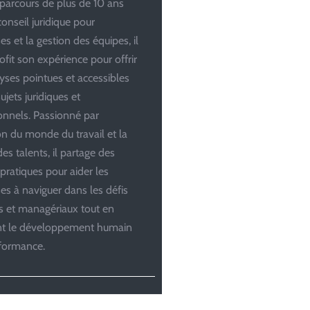
parcours de plus de 10 ans
conseil juridique pour
es et la gestion des équipes, il
ofit son expérience pour offrir
yses pointues et accessibles
ujets juridiques et
onnels. Passionné par
ion du monde du travail et la
es talents, il partage des
 pratiques pour aider les
ses à naviguer dans les défis
es et managériaux tout en
ant le développement humain
rformance.