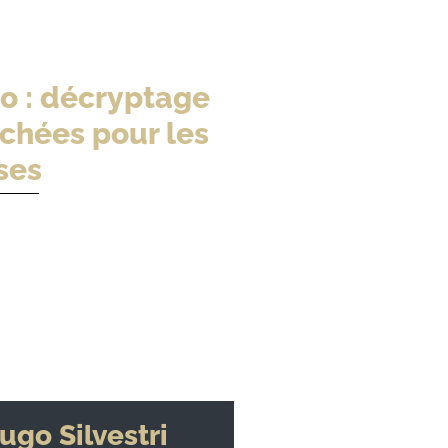
eo : décryptage
chées pour les
ses
ugo Silvestri