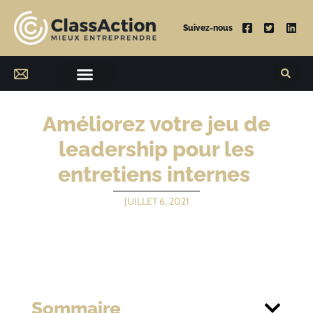
Suivez-nous
Améliorez votre jeu de
leadership pour les
entretiens internes
JUILLET 6, 2021
Sommaire