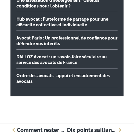
Une attestation d’hébergement : Quelles
conditions pour l’obtenir ?
Hub avocat : Plateforme de partage pour une
efficacité collective et individuelle
Avocat Paris : Un professionnel de confiance pour
défendre vos intérêts
DALLOZ Avocat : un savoir-faire séculaire au
service des avocats de France
Ordre des avocats : appui et encadrement des
avocats
Comment rester numériquement pertinent, placer la barre plus haut et offrir à vos clients une expérience exceptionnelle !
Dix points saillants du rapport d’enquête 2012 sur les technologies juridiques.