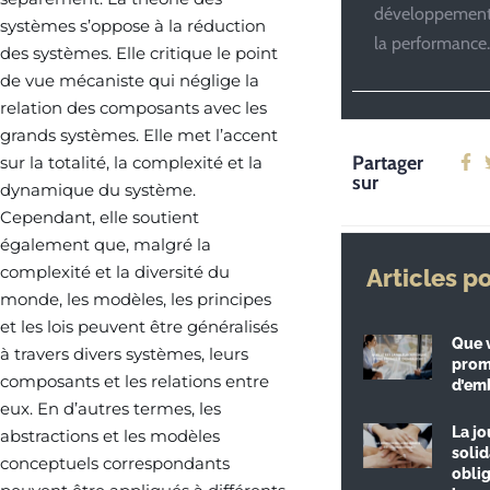
développement
systèmes s’oppose à la réduction
la performance.
des systèmes. Elle critique le point
de vue mécaniste qui néglige la
relation des composants avec les
grands systèmes. Elle met l’accent
Partager
sur la totalité, la complexité et la
sur
dynamique du système.
Cependant, elle soutient
également que, malgré la
complexité et la diversité du
Articles p
monde, les modèles, les principes
et les lois peuvent être généralisés
Que 
à travers divers systèmes, leurs
prom
composants et les relations entre
d’em
eux. En d’autres termes, les
La jo
abstractions et les modèles
solid
conceptuels correspondants
obli