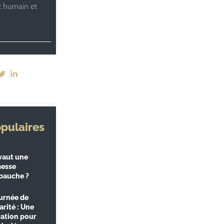
 humain et
opulaires
vaut une
esse
bauche ?
urnée de
arité : Une
gation pour