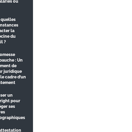
alariés ou
 quelles
onstances
cter la
cine du
il ?
romesse
bauche : Un
ment de
r juridique
le cadre d’un
utement
ser un
right pour
éger ses
es
ographiques
attestation