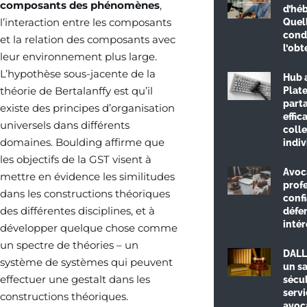
composants des phénomènes
,
d’hé
l’interaction entre les composants
Quel
cond
et la relation des composants avec
l’obt
leur environnement plus large.
L’hypothèse sous-jacente de la
Hub a
théorie de Bertalanffy est qu’il
Plat
part
existe des principes d’organisation
effic
universels dans différents
colle
domaines. Boulding affirme que
indiv
les objectifs de la GST visent à
Avoca
mettre en évidence les similitudes
prof
dans les constructions théoriques
conf
des différentes disciplines, et à
défe
intér
développer quelque chose comme
un spectre de théories – un
DALL
système de systèmes qui peuvent
un sa
effectuer une gestalt dans les
sécul
servi
constructions théoriques.
avoc