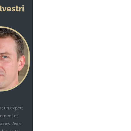
lvestri
st un expert
gement et
aines. Avec