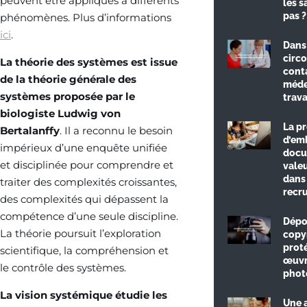
peuvent être appliqués à différents
les s
pas ?
phénomènes. Plus d’informations
ici
.
Dans
circ
La théorie des systèmes est issue
conta
de la théorie générale des
méde
systèmes proposée par le
trava
biologiste Ludwig von
La p
Bertalanffy
. Il a reconnu le besoin
d’em
impérieux d’une enquête unifiée
docu
et disciplinée pour comprendre et
valeu
dans 
traiter des complexités croissantes,
recr
des complexités qui dépassent la
compétence d’une seule discipline.
Dépo
La théorie poursuit l’exploration
copy
prot
scientifique, la compréhension et
œuvr
le contrôle des systèmes.
phot
La vision systémique étudie les
Une 