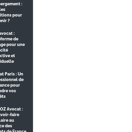
bergement :
les
itions pour
enir ?
vocat :
eforme de
age pour une
acité
ctive et
iduelle
t Paris : Un
essionnel de
iance pour
ndre vos
êts
OZ Avocat :
voir-faire
aire au
ce des
ats de France