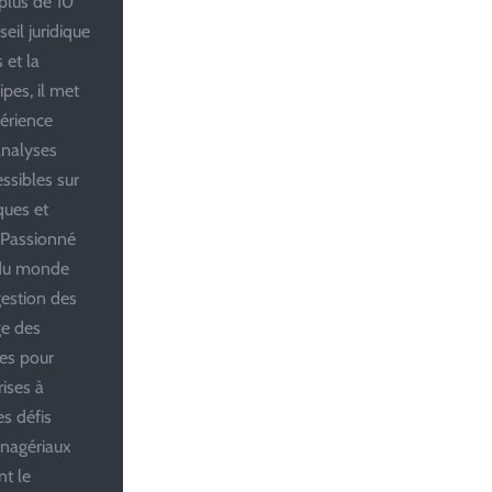
plus de 10
eil juridique
 et la
pes, il met
périence
analyses
ssibles sur
iques et
 Passionné
 du monde
 gestion des
ge des
ues pour
rises à
es défis
anagériaux
nt le