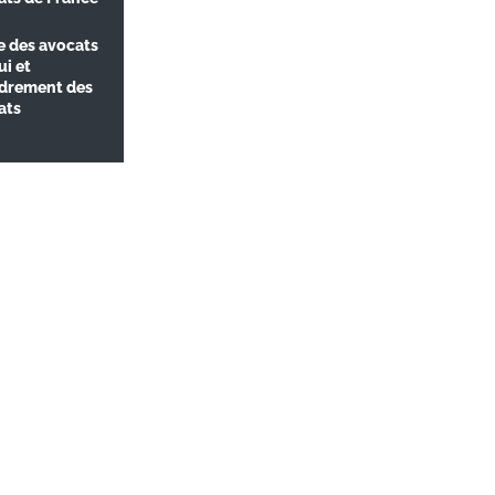
e des avocats
ui et
drement des
ats