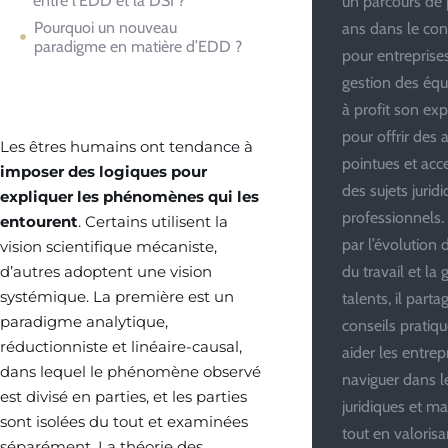
entre l’EDD et la DSI ?
un parcours de 
Pourquoi un nouveau
ans dans le cons
paradigme en matière d’EDD ?
pour entreprises
gestion des équi
à profit son ex
pour offrir des 
Les êtres humains ont tendance à
pointues et acce
imposer des logiques pour
des sujets jurid
expliquer les phénomènes qui les
professionnels.
entourent
. Certains utilisent la
par l’évolution
vision scientifique mécaniste,
d’autres adoptent une vision
du travail et la
systémique. La première est un
talents, il parta
paradigme analytique,
conseils pratiq
réductionniste et linéaire-causal,
aider les entrep
dans lequel le phénomène observé
naviguer dans l
est divisé en parties, et les parties
juridiques et m
sont isolées du tout et examinées
tout en valorisa
séparément. La théorie des