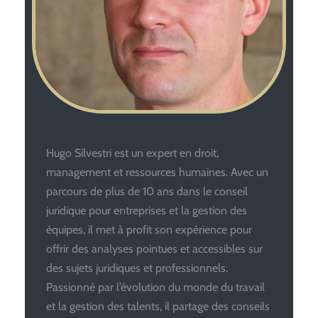
Hugo Silvestri est un expert en droit,
management et ressources humaines. Avec un
parcours de plus de 10 ans dans le conseil
juridique pour entreprises et la gestion des
équipes, il met à profit son expérience pour
offrir des analyses pointues et accessibles sur
des sujets juridiques et professionnels.
Passionné par l’évolution du monde du travail
et la gestion des talents, il partage des conseils