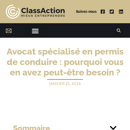
Suivez-nous
Avocat spécialisé en permis
de conduire : pourquoi vous
en avez peut-être besoin ?
JANVIER 25, 2024
Sommaire