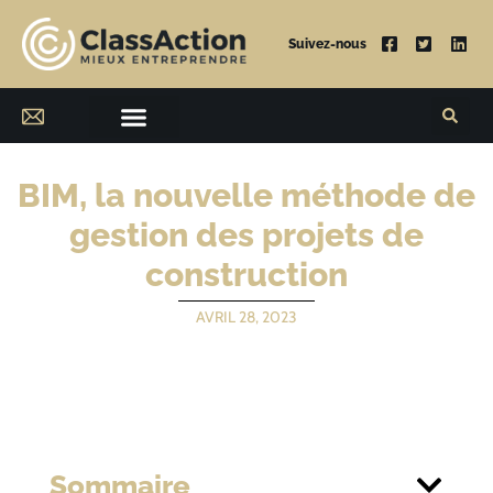
Suivez-nous
BIM, la nouvelle méthode de
gestion des projets de
construction
AVRIL 28, 2023
Sommaire