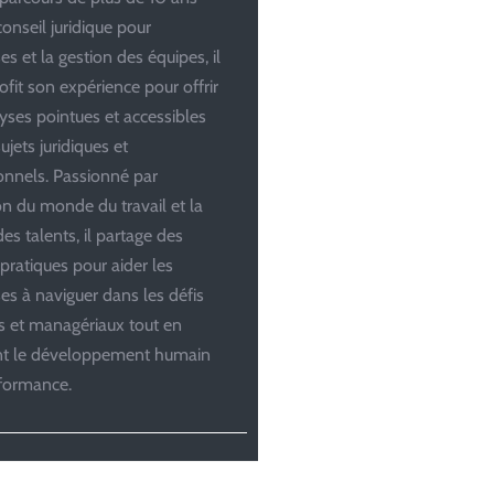
conseil juridique pour
es et la gestion des équipes, il
ofit son expérience pour offrir
yses pointues et accessibles
ujets juridiques et
onnels. Passionné par
ion du monde du travail et la
es talents, il partage des
 pratiques pour aider les
ses à naviguer dans les défis
es et managériaux tout en
ant le développement humain
rformance.