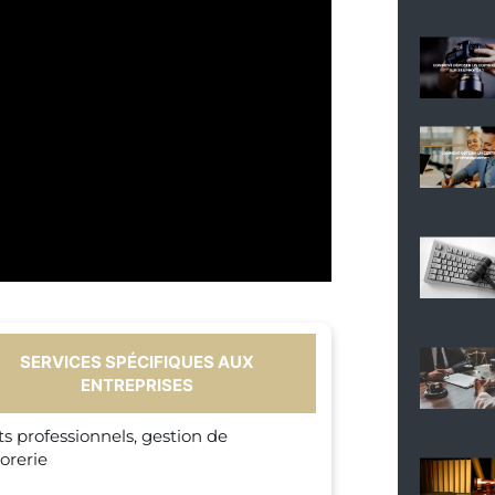
SERVICES SPÉCIFIQUES AUX
ENTREPRISES
ts professionnels, gestion de
sorerie