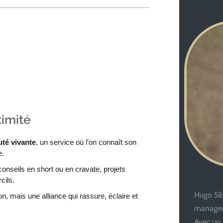
imité
uté vivante
, un service où l’on connaît son
e.
 conseils en short ou en cravate, projets
cils.
Hugo Silv
ion, mais une alliance qui rassure, éclaire et
managem
Avec un 