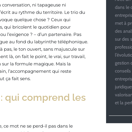
 conversation, ni tapageuse ni
dans le 
’écrit au rythme du territoire. Le trio du
entrepris
 évoque quelque chose ? Ceux qui
met à pr
, qui bricolent le quotidien pour
des anal
ou l’exigence ? – d’un partenaire. Pas
sur des s
logue au fond du labyrinthe téléphonique.
professi
pas, le ton ouvert, sans majuscule sur
l’évolut
t là, on fait le point, le vrai, sur travail,
gestion d
 sur la formule magique. Mais la
conseils
 main, l’accompagnement qui reste
t ça fait sens.
entrepri
juridiqu
: qui comprend les
valoris
et la pe
e, ce mot ne se perd-il pas dans le