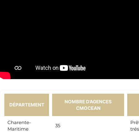
NOMBRE D’AGENCES
DÉPARTEMENT
CMOCEAN
Charente-
Prê
35
Maritime
tré