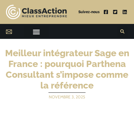
Suivez-nous
Meilleur intégrateur Sage en
France : pourquoi Parthena
Consultant s’impose comme
la référence
NOVEMBRE 3, 2025