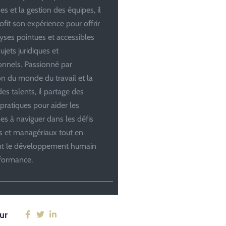
es et la gestion des équipes, il
ofit son expérience pour offrir
yses pointues et accessibles
ujets juridiques et
onnels. Passionné par
ion du monde du travail et la
es talents, il partage des
 pratiques pour aider les
ses à naviguer dans les défis
es et managériaux tout en
ant le développement humain
rformance.
ur