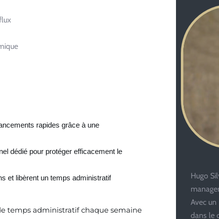
flux
omique
nancements rapides grâce à une
el dédié pour protéger efficacement le
Hugo Silv
ns et libèrent un temps administratif
managem
Avec un 
de temps administratif chaque semaine
dans le 