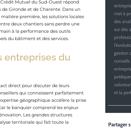
Le Crédit Mutuel du Sud-Ouest répond
entrepris
rs de Gironde et de Charente. Dans un
met à pr
 matière première, les solutions locales
des anal
entre deux chantiers sans perdre une
sur des s
umain à la performance des outils
professi
els du bâtiment et des services.
l’évolut
gestion d
s entreprises du
conseils
entrepri
juridiqu
valoris
ct direct pour discuter de leurs
et la pe
nseillers qui connaissent parfaitement
expertise géographique accélère la prise
car le banquier comprend les enjeux
rénovation. Les grandes structures
se territoriale qui fait toute la
Partager s