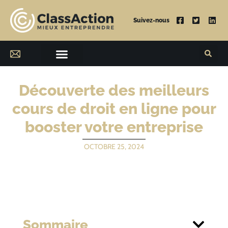
Suivez-nous
Découverte des meilleurs
cours de droit en ligne pour
booster votre entreprise
OCTOBRE 25, 2024
Sommaire