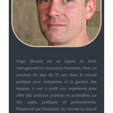
Hugo Silvestri est un expert en droit,
management et ressources humaines. Avec un
parcours de plus de 10 ans dans le conseil
juridique pour entreprises et la gestion des
équipes, il met à profit son expérience pour
offrir des analyses pointues et accessibles sur
des sujets juridiques et professionnels.
Passionné par l’évolution du monde du travail