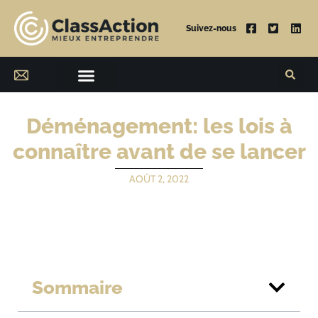
Suivez-nous
Déménagement: les lois à
connaître avant de se lancer
AOÛT 2, 2022
Sommaire