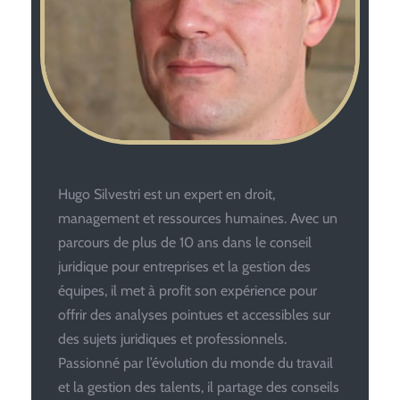
Hugo Silvestri est un expert en droit,
management et ressources humaines. Avec un
parcours de plus de 10 ans dans le conseil
juridique pour entreprises et la gestion des
équipes, il met à profit son expérience pour
offrir des analyses pointues et accessibles sur
des sujets juridiques et professionnels.
Passionné par l’évolution du monde du travail
et la gestion des talents, il partage des conseils