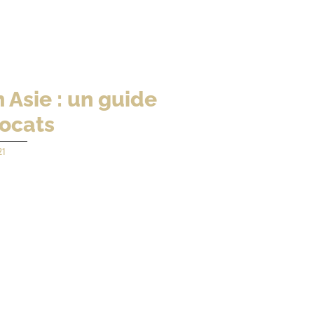
 Asie : un guide
vocats
21