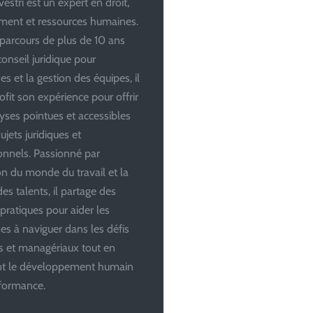
estri est un expert en droit,
ent et ressources humaines.
parcours de plus de 10 ans
conseil juridique pour
es et la gestion des équipes, il
ofit son expérience pour offrir
yses pointues et accessibles
ujets juridiques et
onnels. Passionné par
ion du monde du travail et la
es talents, il partage des
 pratiques pour aider les
ses à naviguer dans les défis
es et managériaux tout en
ant le développement humain
rformance.