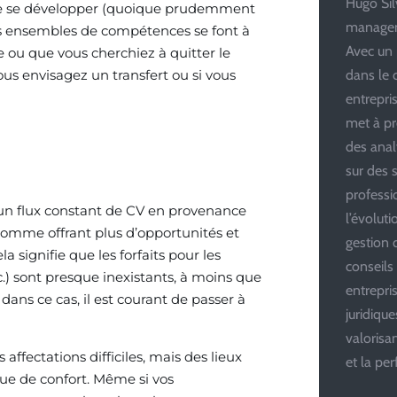
Hugo Silv
 de se développer (quoique prudemment
managem
s ensembles de compétences se font à
Avec un 
 ou que vous cherchiez à quitter le
dans le 
vous envisagez un transfert ou si vous
entrepris
met à pr
des anal
sur des s
professi
un flux constant de CV en provenance
l’évolut
comme offrant plus d’opportunités et
gestion d
a signifie que les forfaits pour les
conseils
) sont presque inexistants, à moins que
entrepri
ns ce cas, il est courant de passer à
juridiqu
valoris
fectations difficiles, mais des lieux
et la pe
e de confort. Même si vos