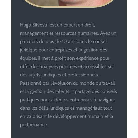
Hugo Silvestri est un expert en droit,
management et ressources humaines. Avec un
parcours de plus de 10 ans dans le conseil
juridique pour entreprises et la gestion des
équipes, il met à profit son expérience pour
offrir des analyses pointues et accessibles sur
des sujets juridiques et professionnels.
Passionné par l’évolution du monde du travail
et la gestion des talents, il partage des conseils
pratiques pour aider les entreprises à naviguer
dans les défis juridiques et managériaux tout
en valorisant le développement humain et la
performance.