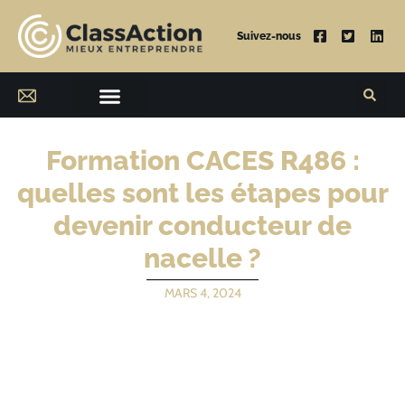
Suivez-nous
Formation CACES R486 :
quelles sont les étapes pour
devenir conducteur de
nacelle ?
MARS 4, 2024