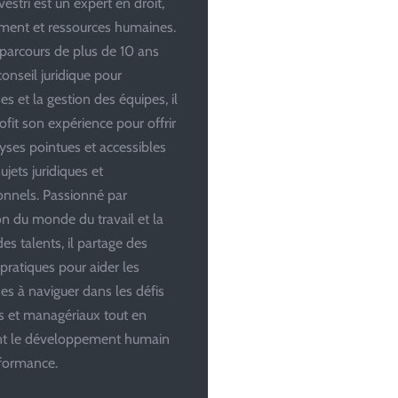
estri est un expert en droit,
ent et ressources humaines.
parcours de plus de 10 ans
conseil juridique pour
es et la gestion des équipes, il
ofit son expérience pour offrir
yses pointues et accessibles
ujets juridiques et
onnels. Passionné par
ion du monde du travail et la
es talents, il partage des
 pratiques pour aider les
ses à naviguer dans les défis
es et managériaux tout en
ant le développement humain
rformance.