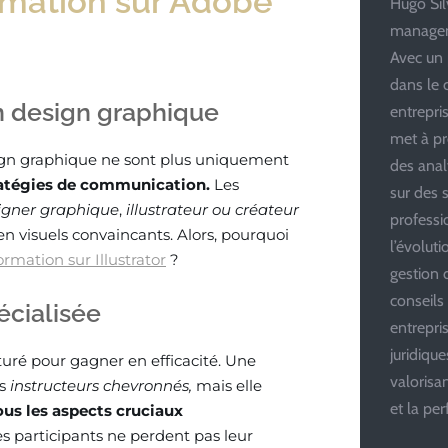
ormation sur Adobe
Hugo Silv
managem
Avec un 
dans le 
 design graphique
entrepris
met à pr
ign graphique ne sont plus uniquement
des anal
ratégies de communication.
Les
sur des s
igner graphique
,
illustrateur ou créateur
professi
n visuels convaincants. Alors, pourquoi
l’évolut
ormation sur Illustrator
?
gestion d
conseils
écialisée
entrepri
juridiqu
cturé pour gagner en efficacité. Une
valoris
es
instructeurs chevronnés,
mais elle
et la pe
ous les aspects cruciaux
es participants ne perdent pas leur