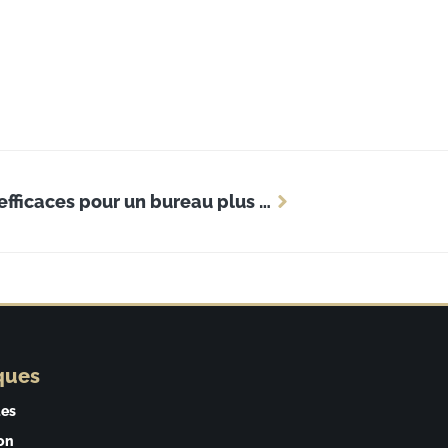
Réduire le bruit externe : astuces efficaces pour un bureau plus serein
ques
ues
on