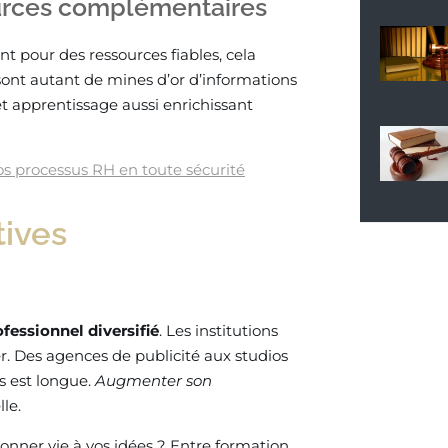
ources complémentaires
t pour des ressources fiables, cela
ont autant de mines d’or d’informations
et apprentissage aussi enrichissant
os processus RH en toute sécurité
tives
fessionnel diversifié
. Les institutions
er. Des agences de publicité aux studios
ts est longue.
Augmenter son
le.
onner vie à vos idées ? Entre formation