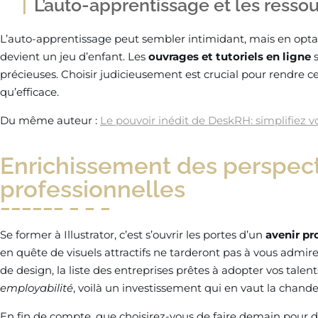
L’auto-apprentissage et les ress
L’auto-apprentissage peut sembler intimidant, mais en optan
devient un jeu d’enfant. Les
ouvrages et tutoriels en ligne
s
précieuses. Choisir judicieusement est crucial pour rendre c
qu’efficace.
Du même auteur :
Le pouvoir inédit de DeskRH: simplifiez v
Enrichissement des perspec
professionnelles
Se former à Illustrator, c’est s’ouvrir les portes d’un
avenir pro
en quête de visuels attractifs ne tarderont pas à vous admir
de design, la liste des entreprises prêtes à adopter vos talen
employabilité
, voilà un investissement qui en vaut la chandel
En fin de compte, que choisirez-vous de faire demain pour d