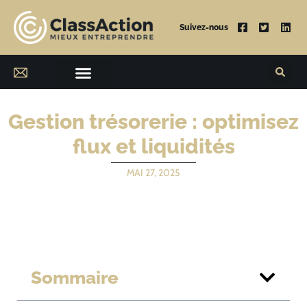
Suivez-nous
Gestion trésorerie : optimisez
flux et liquidités
MAI 27, 2025
Sommaire