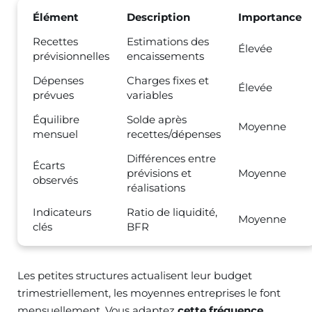
Élément
Description
Importance
Recettes
Estimations des
Élevée
prévisionnelles
encaissements
Dépenses
Charges fixes et
Élevée
prévues
variables
Équilibre
Solde après
Moyenne
mensuel
recettes/dépenses
Différences entre
Écarts
prévisions et
Moyenne
observés
réalisations
Indicateurs
Ratio de liquidité,
Moyenne
clés
BFR
Les petites structures actualisent leur budget
trimestriellement, les moyennes entreprises le font
mensuellement. Vous adaptez
cette fréquence