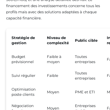
financement des investissements concerne tous les
profils mais avec des solutions adaptées à chaque
capacité financière.
Stratégie de
Niveau de
I
Public cible
gestion
complexité
r
Budget
Faible à
Toutes
F
prévisionnel
moyen
entreprises
Toutes
Suivi régulier
Faible
F
entreprises
Optimisation
Moyen
PME et ETI
M
poste clients
Négociation
Entreprises
Moyen
F