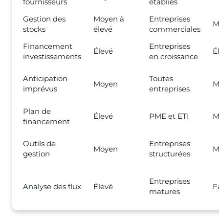
fournisseurs
établies
Gestion des
Moyen à
Entreprises
M
stocks
élevé
commerciales
Financement
Entreprises
Élevé
É
investissements
en croissance
Anticipation
Toutes
Moyen
M
imprévus
entreprises
Plan de
Élevé
PME et ETI
M
financement
Outils de
Entreprises
Moyen
M
gestion
structurées
Entreprises
Analyse des flux
Élevé
F
matures