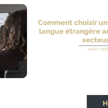
Comment choisir un
langue étrangère a
secteur
AOÛT 7, 202
H