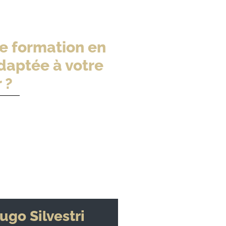
e formation en
daptée à votre
 ?
5
ugo Silvestri