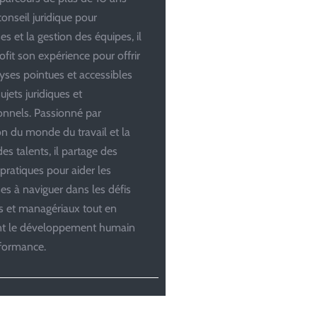
conseil juridique pour
es et la gestion des équipes, il
ofit son expérience pour offrir
yses pointues et accessibles
ujets juridiques et
onnels. Passionné par
ion du monde du travail et la
es talents, il partage des
 pratiques pour aider les
ses à naviguer dans les défis
es et managériaux tout en
ant le développement humain
rformance.