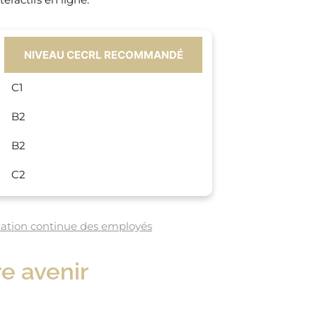
NIVEAU CECRL RECOMMANDÉ
C1
B2
B2
C2
ormation continue des employés
re avenir