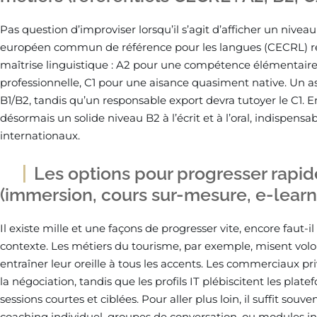
Pas question d’improviser lorsqu’il s’agit d’afficher un nive
européen commun de référence pour les langues (CECRL) res
maîtrise linguistique : A2 pour une compétence élémentair
professionnelle, C1 pour une aisance quasiment native. Un a
B1/B2, tandis qu’un responsable export devra tutoyer le C1. E
désormais un solide niveau B2 à l’écrit et à l’oral, indispensa
internationaux.
Les options pour progresser rapi
(immersion, cours sur-mesure, e-learni
Il existe mille et une façons de progresser vite, encore faut-i
contexte. Les métiers du tourisme, par exemple, misent volo
entraîner leur oreille à tous les accents. Les commerciaux pr
la négociation, tandis que les profils IT plébiscitent les plat
sessions courtes et ciblées. Pour aller plus loin, il suffit souve
coaching individuel, groupes de conversation, ou modules int