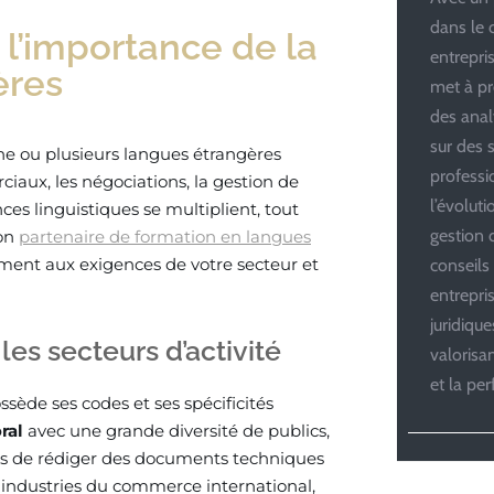
dans le 
 l’importance de la
entrepris
ères
met à pr
des anal
sur des s
ne ou plusieurs langues étrangères
professi
aux, les négociations, la gestion de
l’évolut
ces linguistiques se multiplient, tout
gestion d
bon
partenaire de formation en langues
ent aux exigences de votre secteur et
conseils
entrepri
juridiqu
les secteurs d’activité
valoris
et la pe
sède ses codes et ses spécificités
oral
avec une grande diversité de publics,
les de rédiger des documents techniques
s industries du commerce international,