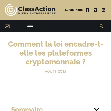
Suivez-nous
Comment la loi encadre-t-
elle les plateformes
cryptomonnaie ?
AOÛT 8, 2025
Sommaire