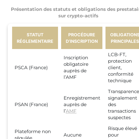
Présentation des statuts et obligations des prestatai
sur crypto-actifs
STATUT
PROCÉDURE
OBLIGATION
RÉGLEMENTAIRE
D’INSCRIPTION
PRINCIPALES
LCB-FT,
Inscription
protection
obligatoire
PSCA (France)
client,
auprès de
conformité
l’AMF
technique
Transparence
Enregistrement
signalement
PSAN (France)
auprès de
des
l’
AMF
transactions
suspectes
Risque élevé
Plateforme non
Aucune
pour
régulée