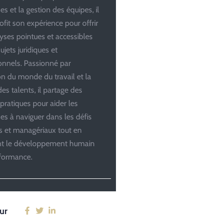
es et la gestion des équipes, il
ofit son expérience pour offrir
yses pointues et accessibles
ujets juridiques et
onnels. Passionné par
ion du monde du travail et la
es talents, il partage des
 pratiques pour aider les
ses à naviguer dans les défis
es et managériaux tout en
ant le développement humain
rformance.
ur