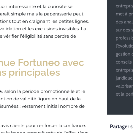
entrepris
on intéressante et la curiosité se
araît simple mais la paperasserie peut
met à pr
ions tout en craignant les petites lignes.
des anal
lidation et les exclusions invisibles. La
sur des s
vérifier l’éligibilité sans perdre de
professi
l’évolut
gestion d
venue Fortuneo avec
conseils
s principales
entrepri
juridiqu
valoris
€ selon la période promotionnelle et le
et la pe
ntion de validité figure en haut de la
ésumées : versement initial nombre de
avis clients pour renforcer la confiance.
Partager s
que le badge apparaît près de l’offre. Vous