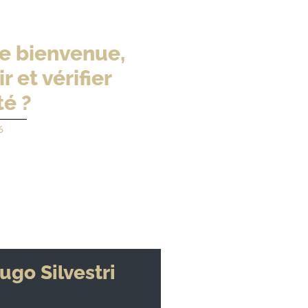
 de bienvenue,
 et vérifier
té ?
6
ugo Silvestri