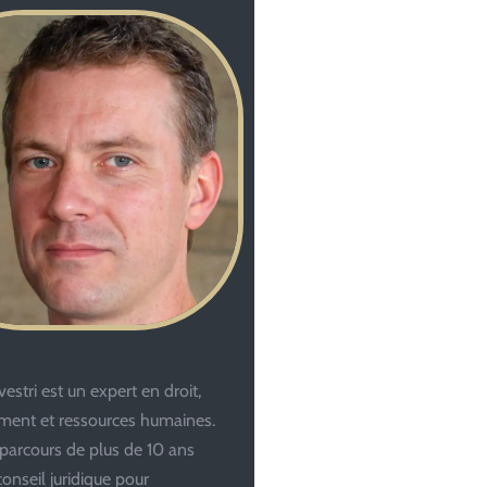
estri est un expert en droit,
ent et ressources humaines.
parcours de plus de 10 ans
conseil juridique pour