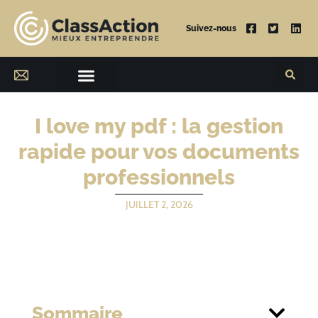
Suivez-nous
I love my pdf : la gestion
rapide pour vos documents
professionnels
JUILLET 2, 2026
Sommaire