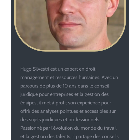
Hugo Silvestri est un expert en droit,
management et ressources humaines. Avec un
parcours de plus de 10 ans dans le conseil
juridique pour entreprises et la gestion des
équipes, il met à profit son expérience pour
offrir des analyses pointues et accessibles sur
des sujets juridiques et professionnels.
Passionné par l’évolution du monde du travail
et la gestion des talents, il partage des conseils