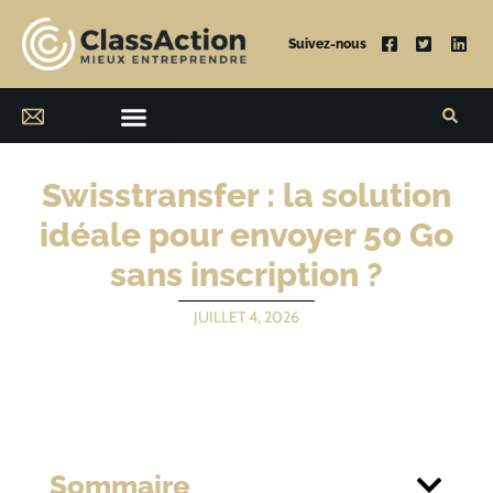
Suivez-nous
Swisstransfer : la solution
idéale pour envoyer 50 Go
sans inscription ?
JUILLET 4, 2026
Sommaire