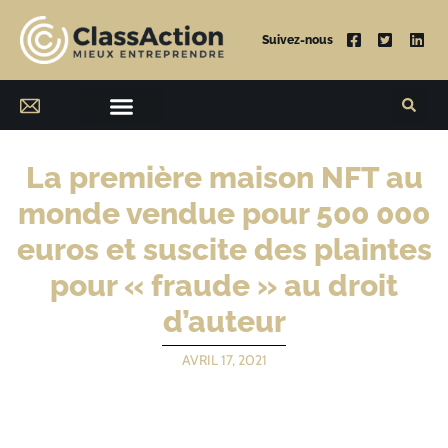
Suivez-nous
La première maison NFT au
monde vendue pour 500 000
euros et suscite des plaintes
pour « fraude » au droit
d’auteur
AVRIL 17, 2021