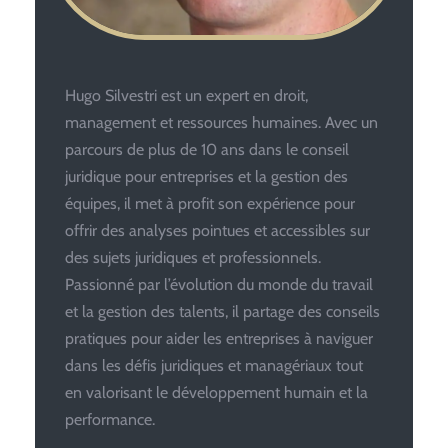
Hugo Silvestri est un expert en droit,
management et ressources humaines. Avec un
parcours de plus de 10 ans dans le conseil
juridique pour entreprises et la gestion des
équipes, il met à profit son expérience pour
offrir des analyses pointues et accessibles sur
des sujets juridiques et professionnels.
Passionné par l’évolution du monde du travail
et la gestion des talents, il partage des conseils
pratiques pour aider les entreprises à naviguer
dans les défis juridiques et managériaux tout
en valorisant le développement humain et la
performance.