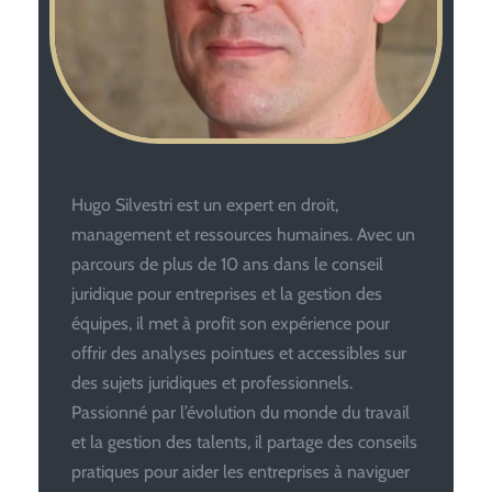
Hugo Silvestri est un expert en droit,
management et ressources humaines. Avec un
parcours de plus de 10 ans dans le conseil
juridique pour entreprises et la gestion des
équipes, il met à profit son expérience pour
offrir des analyses pointues et accessibles sur
des sujets juridiques et professionnels.
Passionné par l’évolution du monde du travail
et la gestion des talents, il partage des conseils
pratiques pour aider les entreprises à naviguer