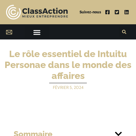
Suivez-nous
Le rôle essentiel de Intuitu
Personae dans le monde des
affaires
FÉVRIER 5, 2024
Sommaire