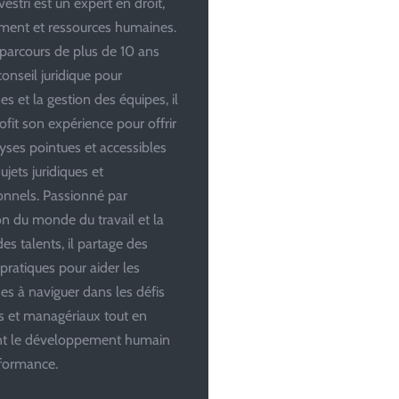
estri est un expert en droit,
ent et ressources humaines.
parcours de plus de 10 ans
conseil juridique pour
es et la gestion des équipes, il
ofit son expérience pour offrir
yses pointues et accessibles
ujets juridiques et
onnels. Passionné par
ion du monde du travail et la
es talents, il partage des
 pratiques pour aider les
ses à naviguer dans les défis
es et managériaux tout en
ant le développement humain
rformance.