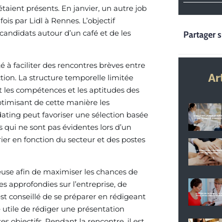
aient présents. En janvier, un autre job
ois par Lidl à Rennes. L’objectif
 candidats autour d’un café et de les
Partager s
é à faciliter des rencontres brèves entre
Ar
ction. La structure temporelle limitée
t les compétences et les aptitudes des
ptimisant de cette manière les
 dating peut favoriser une sélection basée
s qui ne sont pas évidentes lors d’un
ier en fonction du secteur et des postes
euse afin de maximiser les chances de
es approfondies sur l’entreprise, de
est conseillé de se préparer en rédigeant
e utile de rédiger une présentation
s objectifs. Pendant la rencontre, il est