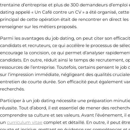
trentaine d’entreprise et plus de 300 demandeurs d’emploi ét
dating appelé « Un Café contre un CV » a été organisé, cette f
principal de cette opération était de rencontrer en direct les
renseigner sur les métiers proposés.
Parmi les avantages du job dating, on peut citer son efficacit
candidats et recruteurs, ce qui accélère le processus de séle
encourage la concision, ce qui permet d’analyser rapidemen
candidats. En outre, réduit ainsi le temps de recrutement, o
ressources de l’entreprise. Toutefois, certains pensent le job
sur l’impression immédiate, négligeant des qualités cruciale
entretien de courte durée. Son efficacité peut également var
recherchés.
Participer à un job dating nécessite une préparation minuti
réussite. Tout d’abord, il est essentiel de mener des recherch
comprendre sa culture et ses valeurs. Avant l’événement, il 
un
curriculum vitae
complet et détaillé. En outre, il peut êtr
courte et incisive, mettant en évidence ses compétences et se