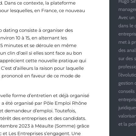
Hugo Silv
d. Dans ce contexte, la plateforme
managem
pour lesquelles, en France, ce nouveau
Avec un 
dans le 
b dating consiste à organiser des
entrepris
viron 10 à 15, en alternant les
met à pr
 15 minutes et se déroule en même
des anal
n clin d’œil si elles sont face au bon
sur des s
s apprécient cette nouvelle pratique qui
professi
’est d’ailleurs la raison pour laquelle
l’évolut
st prononcé en faveur de ce mode de
gestion d
conseils
elle forme d’entretien et déjà organisé
entrepri
l a été organisé par Pôle Emploi Rhône
juridiqu
r et demandeur d’emploi. Toutefois,
valoris
érêt des entreprises et des candidats.
et la pe
septembre 2023 à Méaulte (Somme) grâce
ic et Les Entreprises s’engagent. Une