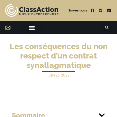
Suivez-nous
Les conséquences du non
respect d’un contrat
synallagmatique
JUIN 26, 2023
Sommaire