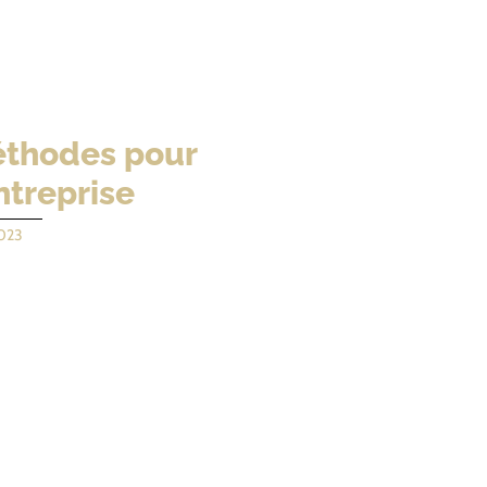
éthodes pour
ntreprise
023