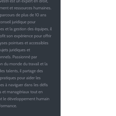
estri est un expert en droit,
ent et ressources humaines.
parcours de plus de 10 ans
conseil juridique pour
es et la gestion des équipes, il
ofit son expérience pour offrir
yses pointues et accessibles
ujets juridiques et
onnels. Passionné par
ion du monde du travail et la
es talents, il partage des
 pratiques pour aider les
ses à naviguer dans les défis
es et managériaux tout en
ant le développement humain
rformance.