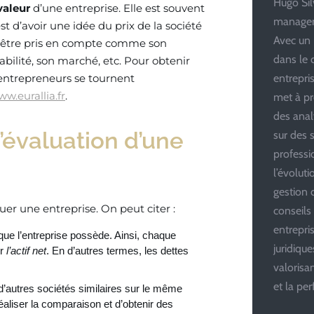
Hugo Silv
valeur
d’une entreprise. Elle est souvent
managem
 est d’avoir une idée du prix de la société
Avec un 
nt être pris en compte comme son
dans le 
bilité, son marché, etc. Pour obtenir
entrepris
 entrepreneurs se tournent
w.eurallia.fr
.
met à pr
des anal
’évaluation d’une
sur des s
professi
l’évolut
gestion d
luer une entreprise. On peut citer :
conseils
entrepri
 que l’entreprise possède. Ainsi, chaque
juridiqu
ir
l’actif net
. En d’autres termes, les dettes
valoris
et la pe
à d’autres sociétés similaires sur le même
aliser la comparaison et d’obtenir des