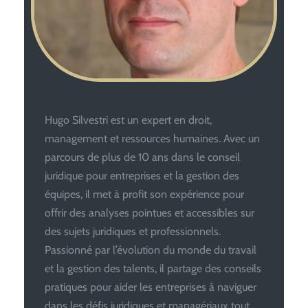
Hugo Silvestri est un expert en droit,
management et ressources humaines. Avec un
parcours de plus de 10 ans dans le conseil
juridique pour entreprises et la gestion des
équipes, il met à profit son expérience pour
offrir des analyses pointues et accessibles sur
des sujets juridiques et professionnels.
Passionné par l’évolution du monde du travail
et la gestion des talents, il partage des conseils
pratiques pour aider les entreprises à naviguer
dans les défis juridiques et managériaux tout