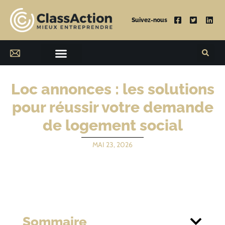
Suivez-nous
Loc annonces : les solutions
pour réussir votre demande
de logement social
MAI 23, 2026
Sommaire