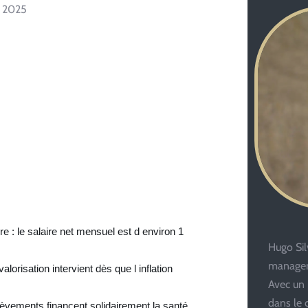
r 2025
e : le salaire net mensuel est d environ 1
Hugo Silv
managem
lorisation intervient dès que l inflation
Avec un 
dans le 
lèvements financent solidairement la santé