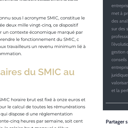
entrepris
met à pr
connu sous l acronyme SMIC, constitue le
des anal
 deux mille vingt-cinq, ce dispositif
sur des s
 par un contexte économique marqué par
professi
mprendre le fonctionnement du SMIC, c
l’évolut
 aux travailleurs un revenu minimum lié à
gestion d
nsommation.
conseils
entrepri
aires du SMIC au
juridiqu
valoris
et la pe
MIC horaire brut est fixé à onze euros et
our le calcul de toutes les rémunérations
te qui dispose d une réglementation
trente-cinq heures par semaine, soit cent
Partager s