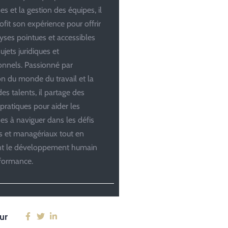
es et la gestion des équipes, il
ofit son expérience pour offrir
yses pointues et accessibles
ujets juridiques et
onnels. Passionné par
ion du monde du travail et la
es talents, il partage des
 pratiques pour aider les
ses à naviguer dans les défis
es et managériaux tout en
ant le développement humain
rformance.
ur