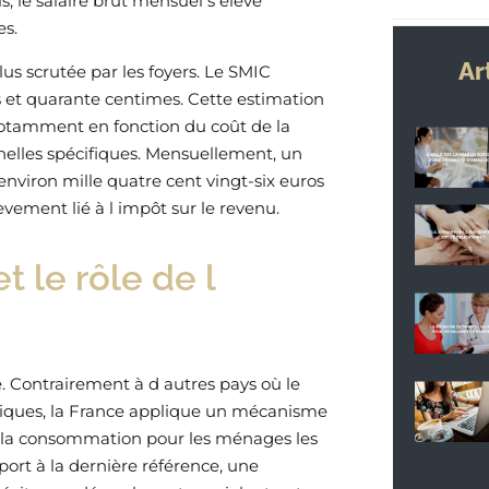
, le salaire brut mensuel s élève
es.
Ar
us scrutée par les foyers. Le SMIC
 et quarante centimes. Cette estimation
 notamment en fonction du coût de la
nnelles spécifiques. Mensuellement, un
nviron mille quatre cent vingt-six euros
vement lié à l impôt sur le revenu.
 le rôle de l
. Contrairement à d autres pays où le
iques, la France applique un mécanisme
 à la consommation pour les ménages les
rt à la dernière référence, une