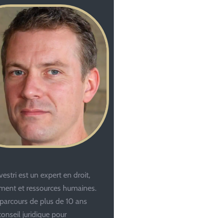
estri est un expert en droit,
ent et ressources humaines.
parcours de plus de 10 ans
conseil juridique pour