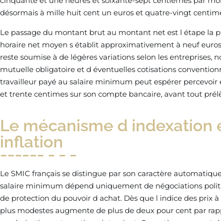
cinquante et une heures et soixante-sept centièmes par mois
désormais à mille huit cent un euros et quatre-vingt centim
Le passage du montant brut au montant net est l étape la pl
horaire net moyen s établit approximativement à neuf euros
reste soumise à de légères variations selon les entreprises,
mutuelle obligatoire et d éventuelles cotisations conventio
travailleur payé au salaire minimum peut espérer percevoir e
et trente centimes sur son compte bancaire, avant tout prélè
Le mécanisme d indexation et
inflation
Le SMIC français se distingue par son caractère automatique
salaire minimum dépend uniquement de négociations polit
de protection du pouvoir d achat. Dès que l indice des prix
plus modestes augmente de plus de deux pour cent par rappo