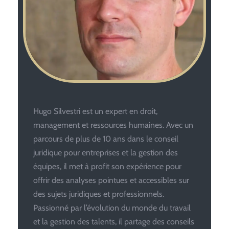
Hugo Silvestri est un expert en droit,
management et ressources humaines. Avec un
parcours de plus de 10 ans dans le conseil
juridique pour entreprises et la gestion des
équipes, il met à profit son expérience pour
offrir des analyses pointues et accessibles sur
des sujets juridiques et professionnels.
Passionné par l’évolution du monde du travail
et la gestion des talents, il partage des conseils