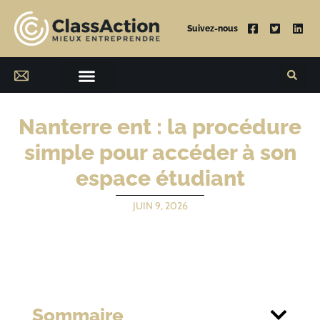
Suivez-nous
Nanterre ent : la procédure
simple pour accéder à son
espace étudiant
JUIN 9, 2026
Sommaire