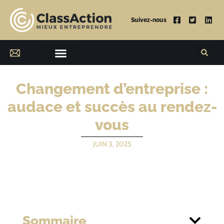
Suivez-nous
Changement d’entreprise :
audace et succès au rendez-
vous
JUIN 3, 2025
Sommaire