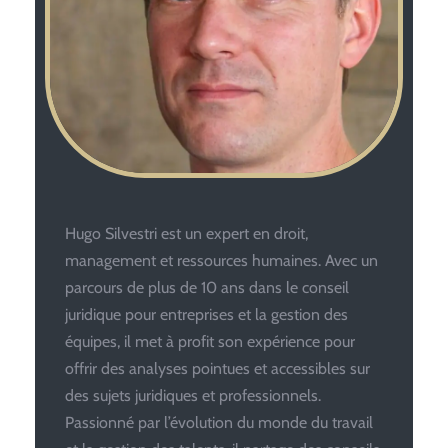
Hugo Silvestri est un expert en droit,
management et ressources humaines. Avec un
parcours de plus de 10 ans dans le conseil
juridique pour entreprises et la gestion des
équipes, il met à profit son expérience pour
offrir des analyses pointues et accessibles sur
des sujets juridiques et professionnels.
Passionné par l’évolution du monde du travail