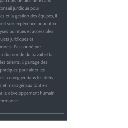
parcours de plus de 10 ans
conseil juridique pour
es et la gestion des équipes, il
ofit son expérience pour offrir
yses pointues et accessibles
ujets juridiques et
onnels. Passionné par
ion du monde du travail et la
es talents, il partage des
 pratiques pour aider les
ses à naviguer dans les défis
es et managériaux tout en
ant le développement humain
rformance.