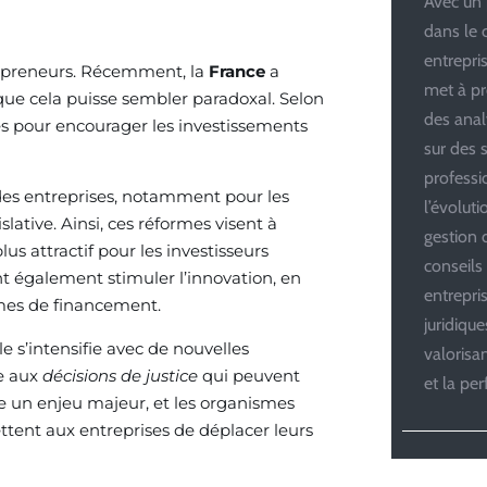
Avec un 
dans le 
entrepris
trepreneurs. Récemment, la
France
a
met à pr
n que cela puisse sembler paradoxal. Selon
des anal
es pour encourager les investissements
sur des s
professi
des entreprises, notamment pour les
l’évolut
ative. Ainsi, ces réformes visent à
gestion d
us attractif pour les investisseurs
conseils
t également stimuler l’innovation, en
entrepri
mes de financement.
juridiqu
ale s’intensifie avec de nouvelles
valoris
ce aux
décisions de justice
qui peuvent
et la pe
ue un enjeu majeur, et les organismes
ttent aux entreprises de déplacer leurs