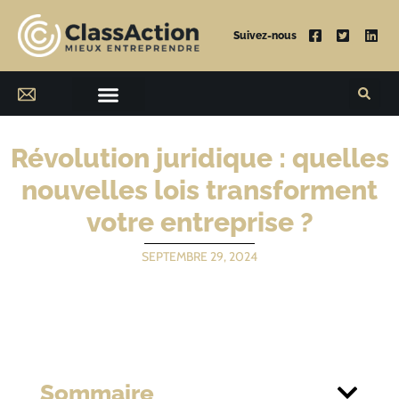
Suivez-nous
Révolution juridique : quelles
nouvelles lois transforment
votre entreprise ?
SEPTEMBRE 29, 2024
Sommaire