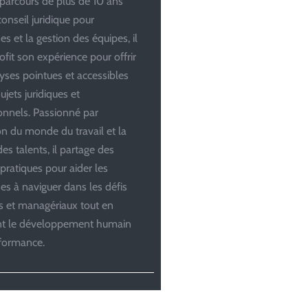
parcours de plus de 10 ans
conseil juridique pour
es et la gestion des équipes, il
ofit son expérience pour offrir
yses pointues et accessibles
ujets juridiques et
onnels. Passionné par
ion du monde du travail et la
es talents, il partage des
 pratiques pour aider les
ses à naviguer dans les défis
es et managériaux tout en
ant le développement humain
rformance.