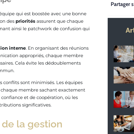
Partager s
d’équipe qui est boostée avec une bonne
tion des
priorités
assurent que chaque
ant ainsi le patchwork de confusion qui
Ar
on interne
. En organisant des réunions
mmunication appropriés, chaque membre
aires. Cela évite les dédoublements
commun.
es conflits sont minimisés. Les équipes
e, chaque membre sachant exactement
confiance et de coopération, où les
ibutions significatives.
de la gestion