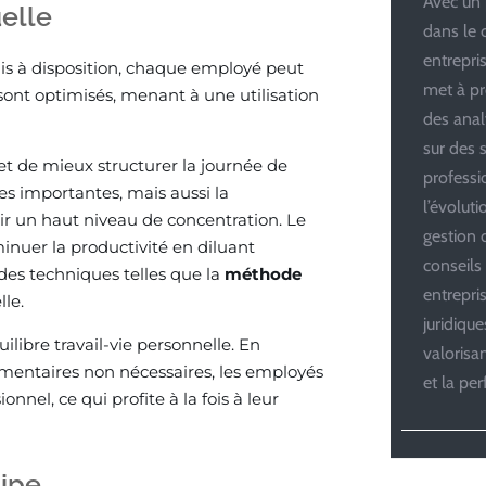
Avec un 
uelle
dans le 
entrepris
mis à disposition, chaque employé peut
met à pr
sont optimisés, menant à une utilisation
des anal
sur des s
et de mieux structurer la journée de
professi
hes importantes, mais aussi la
l’évolut
nir un haut niveau de concentration. Le
gestion d
inuer la productivité en diluant
conseils
t des techniques telles que la
méthode
entrepri
lle.
juridiqu
ilibre travail-vie personnelle. En
valoris
lémentaires non nécessaires, les employés
et la pe
nnel, ce qui profite à la fois à leur
uipe