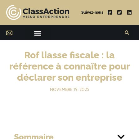
Suivez-nous
Rof liasse fiscale : la
référence à connaître pour
déclarer son entreprise
NOVEMBRE 19, 2025
Sommaire