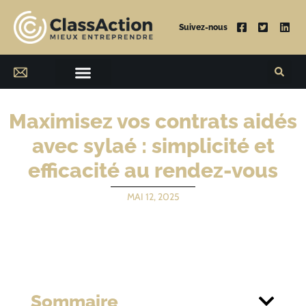
Suivez-nous
Maximisez vos contrats aidés
avec sylaé : simplicité et
efficacité au rendez-vous
MAI 12, 2025
Sommaire