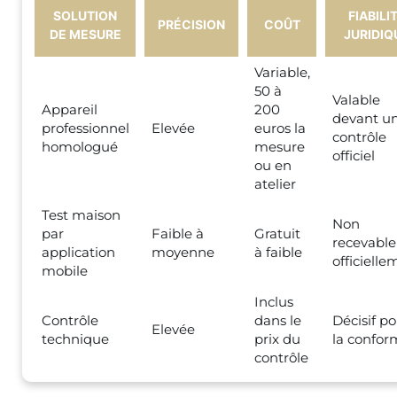
SOLUTION
FIABILI
PRÉCISION
COÛT
DE MESURE
JURIDIQ
Variable,
50 à
Valable
Appareil
200
devant u
professionnel
Elevée
euros la
contrôle
homologué
mesure
officiel
ou en
atelier
Test maison
Non
par
Faible à
Gratuit
recevable
application
moyenne
à faible
officielle
mobile
Inclus
Contrôle
dans le
Décisif po
Elevée
technique
prix du
la confor
contrôle