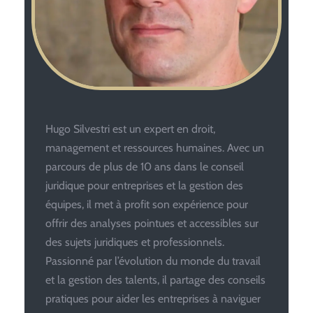
Hugo Silvestri est un expert en droit,
management et ressources humaines. Avec un
parcours de plus de 10 ans dans le conseil
juridique pour entreprises et la gestion des
équipes, il met à profit son expérience pour
offrir des analyses pointues et accessibles sur
des sujets juridiques et professionnels.
Passionné par l’évolution du monde du travail
et la gestion des talents, il partage des conseils
pratiques pour aider les entreprises à naviguer